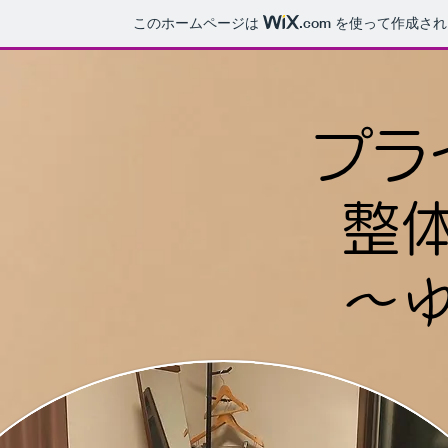
このホームページは
.com
を使って作成され
プラ
整
～​